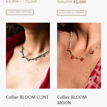
60,00
€
–
75,00
€
130,00
€
65,00
€
CHOIX DES OPTIONS
AJOUTER AU PANIER
Collier BLOOM CLINT
Collier BLOOM
MOON