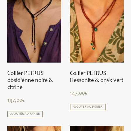
Collier PETRUS
Collier PETRUS
obsidienne noire &
Hessonite & onyx vert
citrine
147,00
€
147,00
€
AJOUTER AU PANIER
AJOUTER AU PANIER