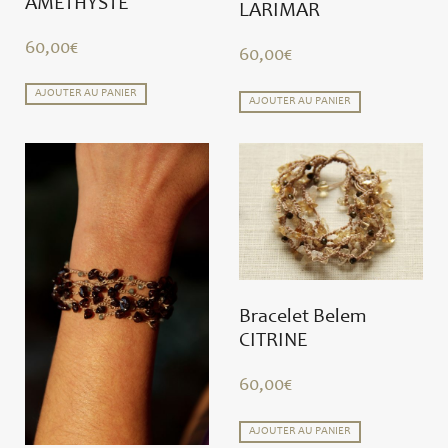
AMETHYSTE
LARIMAR
60,00
€
60,00
€
AJOUTER AU PANIER
AJOUTER AU PANIER
Bracelet Belem
CITRINE
60,00
€
AJOUTER AU PANIER