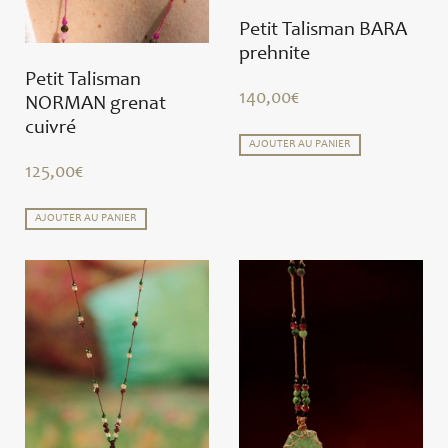
Petit Talisman BARA
prehnite
Petit Talisman
140,00
€
NORMAN grenat
cuivré
AJOUTER AU PANIER
125,00
€
AJOUTER AU PANIER