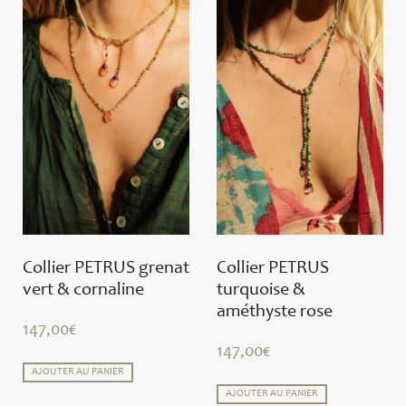
Collier PETRUS grenat
Collier PETRUS
vert & cornaline
turquoise &
améthyste rose
147,00
€
147,00
€
AJOUTER AU PANIER
AJOUTER AU PANIER