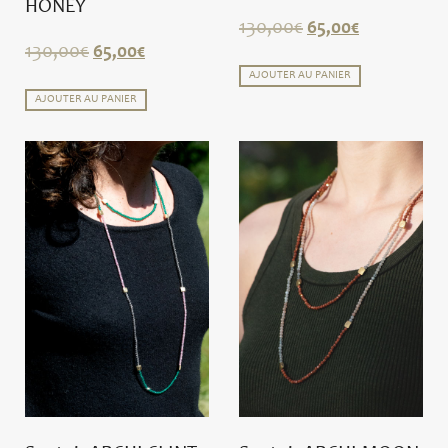
HONEY
130,00
€
65,00
€
130,00
€
65,00
€
AJOUTER AU PANIER
AJOUTER AU PANIER