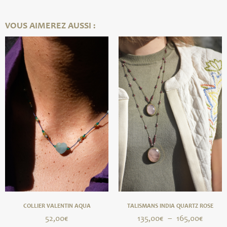
VOUS AIMEREZ AUSSI :
COLLIER VALENTIN AQUA
TALISMANS INDIA QUARTZ ROSE
52,00
€
135,00
€
–
165,00
€