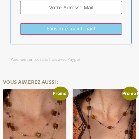
S'inscrire maintenant
Paiement en 4x sans frais avec Paypal
VOUS AIMEREZ AUSSI :
Promo !
Promo !