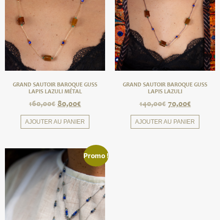
GRAND SAUTOIR BAROQUE GUSS
GRAND SAUTOIR BAROQUE GUSS
LAPIS LAZULI MÉTAL
LAPIS LAZULI
160,00
€
80,00
€
140,00
€
70,00
€
AJOUTER AU PANIER
AJOUTER AU PANIER
Promo !