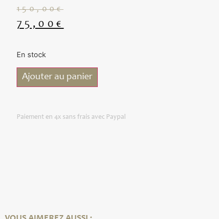
150,00
€
75,00
€
En stock
Ajouter au panier
Paiement en 4x sans frais avec Paypal
VOUS AIMEREZ AUSSI :