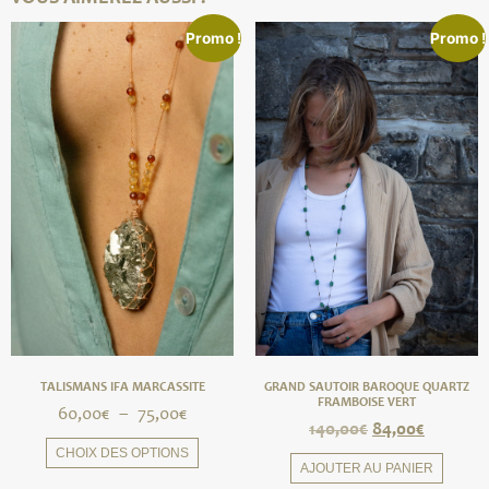
Promo !
Promo !
TALISMANS IFA MARCASSITE
GRAND SAUTOIR BAROQUE QUARTZ
FRAMBOISE VERT
60,00
€
–
75,00
€
140,00
€
84,00
€
CHOIX DES OPTIONS
AJOUTER AU PANIER