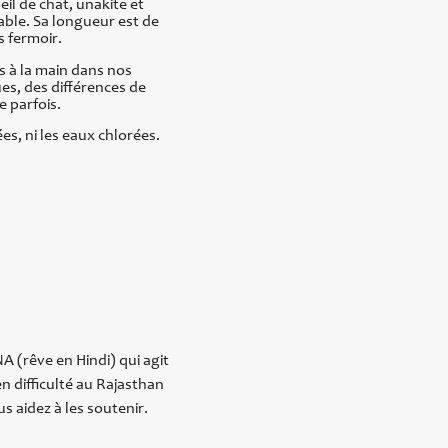
eil de chat, unakite et
sable. Sa longueur est de
s fermoir.
s à la main dans nos
ues, des différences de
e parfois.
es, ni les eaux chlorées.
A (rêve en Hindi) qui agit
n difficulté au Rajasthan
s aidez à les soutenir.