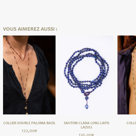
VOUS AIMEREZ AUSSI :
COLLIER DOUBLE PALOMA BAZIL
SAUTOIR CLARA LONG LAPIS
COLLI
LAZULI
122,00
€
135,00
€