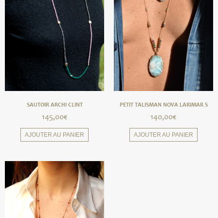
SAUTOIR ARCHI CLINT
PETIT TALISMAN NOVA LARIMAR S
145,00
€
140,00
€
AJOUTER AU PANIER
AJOUTER AU PANIER