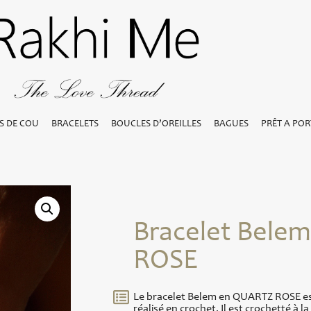
S DE COU
BRACELETS
BOUCLES D’OREILLES
BAGUES
PRÊT A POR
Bracelet Bele
ROSE
Le bracelet Belem en QUARTZ ROSE es
réalisé en crochet. Il est crochetté à l