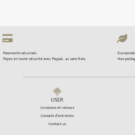
Paiements sécurisés
Eco-sensib
Payez en toute sécurité avec Paypal, 4x sans frais.
Nos packag
USER
Livraisons et retours
Conseils d’entretien
Contact us