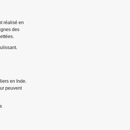
 réalisé en
lignes des
cettées.
ulissant.
iers en Inde.
eur peuvent
s