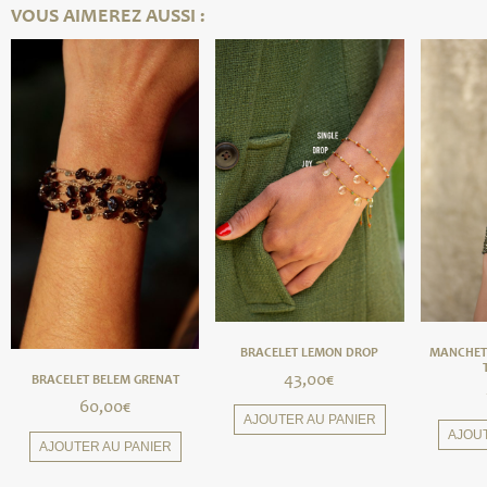
VOUS AIMEREZ AUSSI :
BRACELET LEMON DROP
MANCHET
43,00
€
BRACELET BELEM GRENAT
60,00
€
AJOUTER AU PANIER
AJOU
AJOUTER AU PANIER