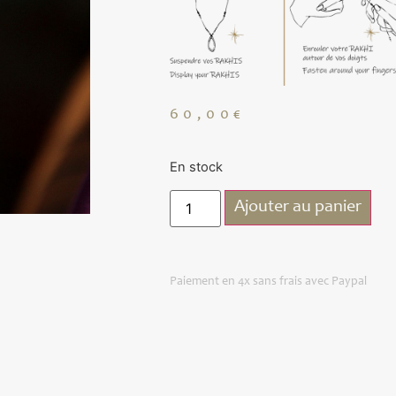
60,00
€
En stock
Ajouter au panier
Paiement en 4x sans frais avec Paypal