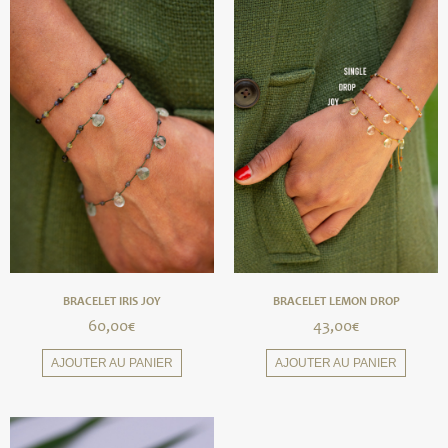
BRACELET IRIS JOY
BRACELET LEMON DROP
60,00
€
43,00
€
AJOUTER AU PANIER
AJOUTER AU PANIER