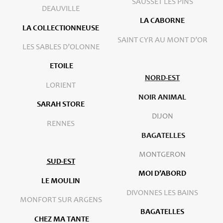
SAUSSET LES PINS
DEAUVILLE
LA CABORNE
LA COLLECTIONNEUSE
SAINT CYR AU MONT D’OR
LES SABLES D’OLONNE
ETOILE
NORD-EST
LORIENT
NOIR ANIMAL
SARAH STORE
DIJON
RENNES
BAGATELLES
MONTGERON
SUD-EST
MOI D’ABORD
LE MOULIN
DIVONNES LES BAINS
MONFORT SUR ARGENS
BAGATELLES
CHEZ MA TANTE