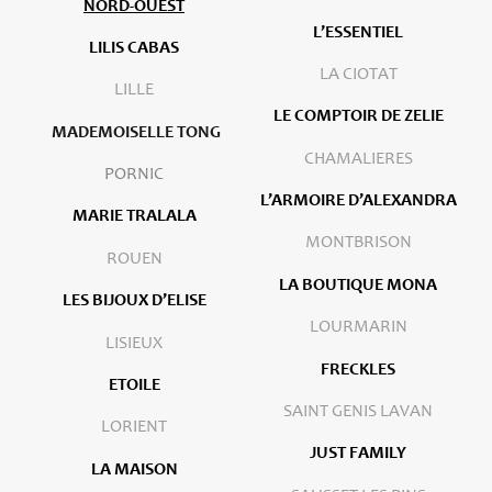
NORD-OUEST
L’ESSENTIEL
LILIS CABAS
LA CIOTAT
LILLE
LE COMPTOIR DE ZELIE
MADEMOISELLE TONG
CHAMALIERES
PORNIC
L’ARMOIRE D’ALEXANDRA
MARIE TRALALA
MONTBRISON
ROUEN
LA BOUTIQUE MONA
LES BIJOUX D’ELISE
LOURMARIN
LISIEUX
FRECKLES
ETOILE
SAINT GENIS LAVAN
LORIENT
JUST FAMILY
LA MAISON