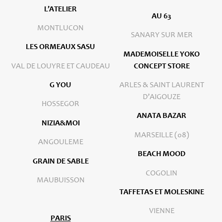
L’ATELIER
AU 63
MONTLUCON
SANARY SUR MER
LES ORMEAUX SASU
MADEMOISELLE YOKO
VAL DE LOUYRE ET CAUDEAU
CONCEPT STORE
G YOU
ARLES & SAINT LAURENT
D’AIGOUZE
HOSSEGOR
ANATA BAZAR
NIZIA&MOI
MARSEILLE (08)
ANGOULEME
BEACH MOOD
GRAIN DE SABLE
COGOLIN
MAUBUISSON
TAFFETAS ET MOLESKINE
VIENNE
PARIS